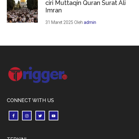
ciri Muttaqin Quran Surat Ali
Imran
31 Maret 2025
Oleh
admin
Footer
CONNECT WITH US