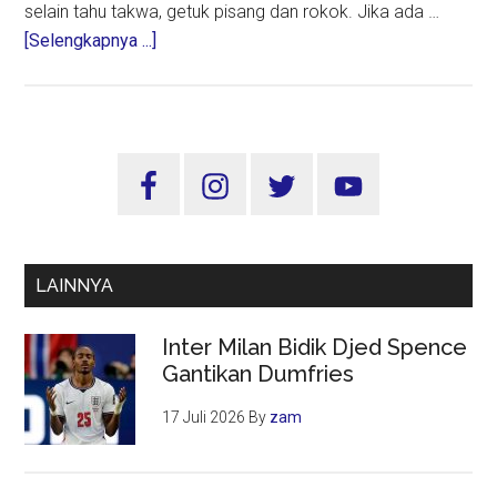
selain tahu takwa, getuk pisang dan rokok. Jika ada …
about
[Selengkapnya ...]
Tenun
Ikat
Bandar
Kidul
Sidebar
Kediri,
Utama
Warisan
Leluhur
Terjaga
LAINNYA
Hingga
Kini
Inter Milan Bidik Djed Spence
Gantikan Dumfries
17 Juli 2026
By
zam