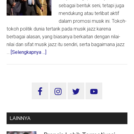
sebagai bentuk seni, tetapi juga
mendukung atau terlibat aktif
dalam promosi musik ini. Tokoh-
tokoh politik dunia tertarik pada musik jazz karena
berbagai alasan, yang biasanya berkaitan dengan nilai-
nilai dan sifat musik jazz itu sendiri, serta bagaimana jazz
about
…
[Selengkapnya ...]
Tokoh
Politik
Dunia
dan
Sidebar
Alasan
Utama
Cintanya
Pada
Musik
LAINNYA
Jazz