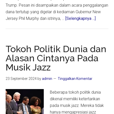
Trump. Pesan ini disampaikan dalam acara penggalangan
dana tertutup yang digelar di kediaman Gubernur New
about
Jersey Phil Murphy dan istrinya, …
[Selengkapnya ...]
Obama
Desak
Demokrat
untuk
Tokoh Politik Dunia dan
Bangkit
Alasan Cintanya Pada
dan
Musik Jazz
‘Toughen
Up’
di
23 September 2024
by
admin
Tinggalkan Komentar
Era
Trump
Beberapa tokoh politik dunia
dikenal memiliki ketertarikan
pada musik jazz. Mereka tidak
hanya mengapresiasi jazz