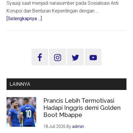
Syauqi saat menjadi narasumber pada Sosialisasi Anti
Korupsi dan Benturan Kepentingan dengan …
about
[Selengkapnya ...]
Ini
Cara
Itjen
Kementerian
Sidebar
Agama
Utama
Cegah
Korupsi
LAINNYA
Prancis Lebih Termotivasi
Hadapi Inggris demi Golden
Boot Mbappe
18 Juli 2026
By
admin