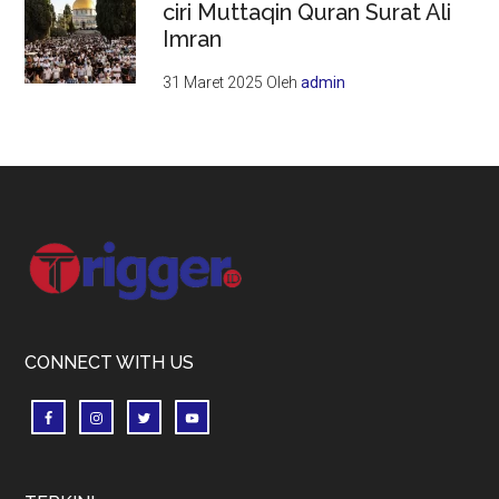
ciri Muttaqin Quran Surat Ali
Imran
31 Maret 2025
Oleh
admin
Footer
CONNECT WITH US