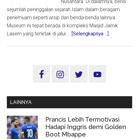
Nusantara. Di dalamnya, berisi
sejumlah peninggalan sejarah Islam dalam beragam
penemuam seperti arsip dan benda-benda lainnya.
Museum ini tepat berada di kompleks Masjid Jamik
about
Lasem yang terletak di jalur …
[Selengkapnya ...]
Museum
Islam
Nusantara
di
Sidebar
Lasem,
Utama
Berbentuk
Rumah
Gadang
LAINNYA
Berdiri
di
Prancis Lebih Termotivasi
Tengah
Hadapi Inggris demi Golden
Pecinan
Boot Mbappe