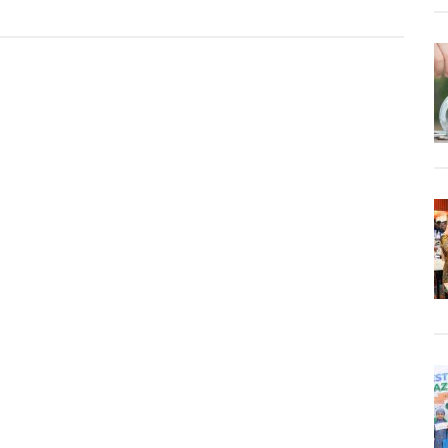
n
use,
pan
n