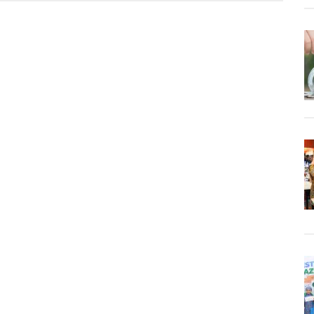
tials
eng
ia
r,
nya?