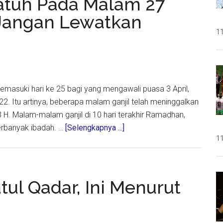
 Jatuh Pada Malam 27
Langkah
Jangan Lewatkan
Untuk
11
Mendapatkannya
memasuki hari ke 25 bagi yang mengawali puasa 3 April,
22. Itu artinya, beberapa malam ganjil telah meninggalkan
. Malam-malam ganjil di 10 hari terakhir Ramadhan,
about
erbanyak ibadah. …
[Selengkapnya ...]
11
Jika
Lailatul
Qadar
Jatuh
tul Qadar, Ini Menurut
Pada
Malam
27