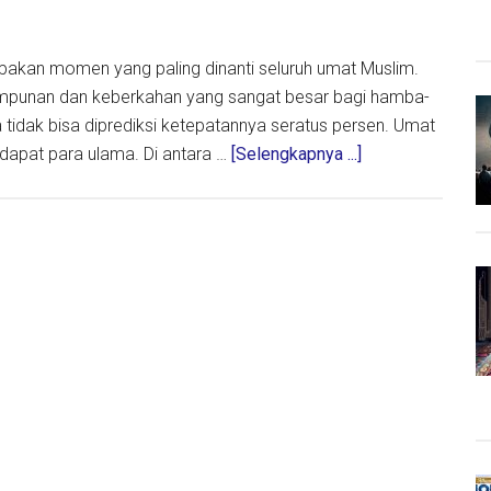
atau
29
upakan momen yang paling dinanti seluruh umat Muslim.
Ramadhan,
ampunan dan keberkahan yang sangat besar bagi hamba-
Jangan
dak bisa diprediksi ketepatannya seratus persen. Umat
Lewatkan
about
dapat para ulama. Di antara …
[Selengkapnya ...]
Amalan
Prediksi
Ini
Malam
Lailatul
Qadar,
Ini
Menurut
Imam
Al-
Ghazali