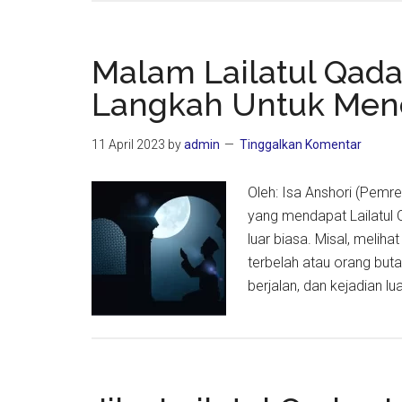
Tanda
Alam
Lailatul
Malam Lailatul Qada
Qadar
Langkah Untuk Men
Menuru
Hadis
11 April 2023
by
admin
Tinggalkan Komentar
Nabi
Oleh: Isa Anshori (Pemr
yang mendapat Lailatul 
luar biasa. Misal, melihat
terbelah atau orang buta 
berjalan, dan kejadian lu