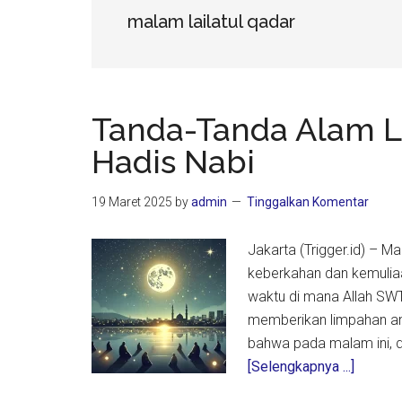
malam lailatul qadar
Tanda-Tanda Alam L
Hadis Nabi
19 Maret 2025
by
admin
Tinggalkan Komentar
Jakarta (Trigger.id) – 
keberkahan dan kemuliaa
waktu di mana Allah S
memberikan limpahan am
bahwa pada malam ini, d
about
[Selengkapnya ...]
Tanda-