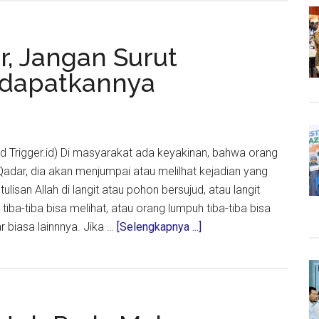
r, Jangan Surut
dapatkannya
t
ed Trigger.id) Di masyarakat ada keyakinan, bahwa orang
Qadar, dia akan menjumpai atau melilhat kejadian yang
 tulisan Allah di langit atau pohon bersujud, atau langit
tiba-tiba bisa melihat, atau orang lumpuh tiba-tiba bisa
about
ar biasa lainnnya. Jika …
[Selengkapnya ...]
Malam
Lailatul
Qadar,
Jangan
Surut