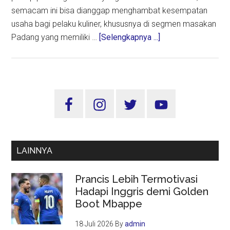
semacam ini bisa dianggap menghambat kesempatan
usaha bagi pelaku kuliner, khususnya di segmen masakan
about
Padang yang memiliki …
[Selengkapnya ...]
KPPU:
Razia
Masakan
Padang
Sidebar
Tak
Utama
Sejalan
Dengan
Prinsip
LAINNYA
Persaingan
Usaha
Prancis Lebih Termotivasi
Hadapi Inggris demi Golden
Boot Mbappe
18 Juli 2026
By
admin