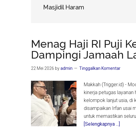
Masjidil Haram
Menag Haji RI Puji 
Dampingi Jamaah Lan
22 Mei 2026
by
admin
Tinggalkan Komentar
Makkah (Trigger.id) - M
kinerja petugas layanan 
kelompok lanjut usia, di
disampaikan Irfan usai 
untuk memastikan seluru
about
[Selengkapnya ...]
Menag