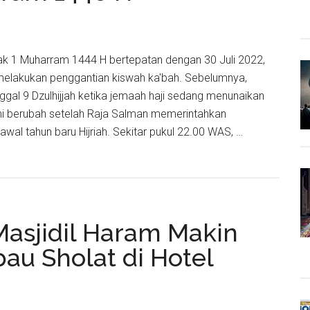
ejak 1 Muharram 1444 H bertepatan dengan 30 Juli 2022,
melakukan penggantian kiswah ka'bah. Sebelumnya,
nggal 9 Dzulhijjah ketika jemaah haji sedang menunaikan
 ini berubah setelah Raja Salman memerintahkan
awal tahun baru Hijriah. Sekitar pukul 22.00 WAS, …
ntian
Masjidil Haram Makin
au Sholat di Hotel