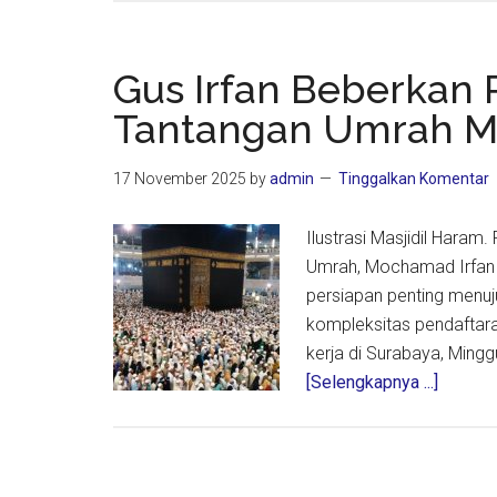
Haji
RI
Puji
Gus Irfan Beberkan 
Kesiga
Tantangan Umrah M
Petuga
Dampin
17 November 2025
by
admin
Tinggalkan Komentar
Jamaah
Lansia
Ilustrasi Masjidil Haram
di
Umrah, Mochamad Irfan 
Masjidi
persiapan penting menuj
Haram
kompleksitas pendaftara
kerja di Surabaya, Ming
about
[Selengkapnya ...]
Gus
Irfan
Beberk
Persia