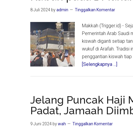
Haram
8 Juli 2024
by
admin
Tinggalkan Komentar
Makkah (Trigger.id) - S
Pemerintah Arab Saudi 
kiswah diganti setiap ta
wukuf di Arafah. Tradisi
penggantian kiswah tiap 
about
[Selengkapnya ...]
Begini
Detik-
detik
Pengga
Jelang Puncak Haji 
Kiswah
Padat, Jamaah Diimb
Ka’bah
pada
9 Juni 2024
by
wah
Tinggalkan Komentar
1