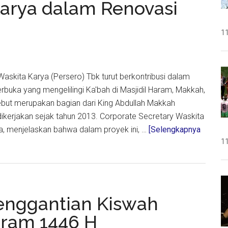
Karya dalam Renovasi
11
gan
T Waskita Karya (Persero) Tbk turut berkontribusi dalam
rbuka yang mengelilingi Ka'bah di Masjidil Haram, Makkah,
ebut merupakan bagian dari King Abdullah Makkah
ikerjakan sejak tahun 2013. Corporate Secretary Waskita
a, menjelaskan bahwa dalam proyek ini, …
[Selengkapnya
11
Penggantian Kiswah
rram 1446 H