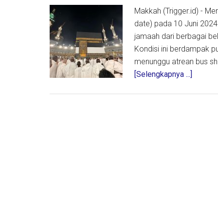
Muharr
Makkah (Trigger.id) - Me
1446
date) pada 10 Juni 2024 
H
jamaah dari berbagai be
Kondisi ini berdampak p
menunggu atrean bus sh
about
[Selengkapnya ...]
Jelang
Puncak
Haji
Masjidi
Haram
Makin
Padat,
Jamaah
Diimba
Sholat
di