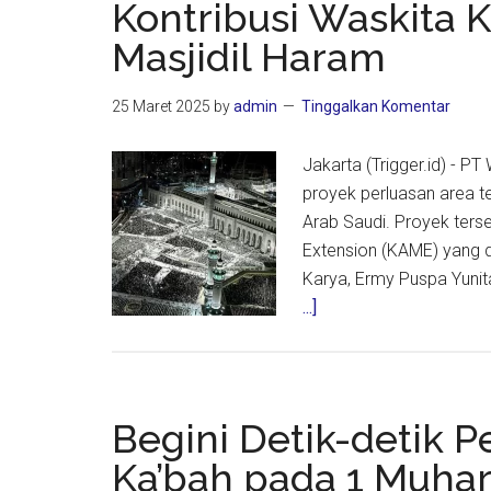
Kontribusi Waskita 
Haji
Masjidil Haram
2026
dan
25 Maret 2025
by
admin
Tinggalkan Komentar
Tantan
Umrah
Jakarta (Trigger.id) - P
Mandiri
proyek perluasan area te
Arab Saudi. Proyek ters
Extension (KAME) yang d
Karya, Ermy Puspa Yunit
about
...]
Kontribusi
Waskita
Karya
dalam
Begini Detik-detik 
Renovasi
Ka’bah pada 1 Muha
Masjidil