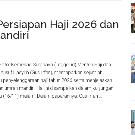
Persiapan Haji 2026 dan
pan
andiri
s
gi
. Foto: Kemenag Surabaya (Trigger.id) Menteri Haji dan
Yusuf Hasyim (Gus Irfan), memaparkan sejumlah
l
u penyelenggaraan haji tahun 2026 serta menjelaskan
n umrah mandiri. Hal ini disampaikan dalam kunjungan
gu (16/11) malam. Dalam paparannya, Gus Irfan …
an
pan