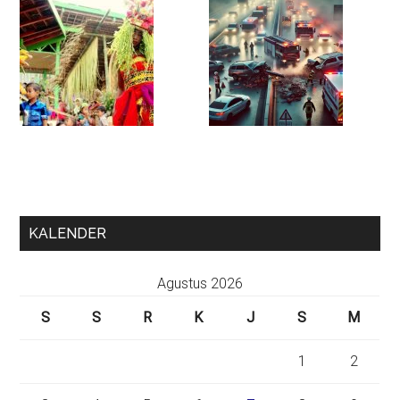
KALENDER
Agustus 2026
S
S
R
K
J
S
M
1
2