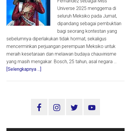
Fernández sebagai Miss
Universe 2025 menggema di
seluruh Meksiko pada Jumat,
dipandang sebagai pembuktian
bagi seorang kontestan yang
sebelumnya diperlakukan tidak hormat, sekaligus
mencerminkan perjuangan perempuan Meksiko untuk
meraih kesetaraan dan melawan budaya chauvinisme
yang masih mengakar. Bosch, 25 tahun, asal negara …
about
[Selengkapnya ...]
Kemenangan
Fátima
Bosch
di
Sidebar
Miss
Utama
Universe
2025
Simbol