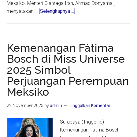
Meksiko. Menteri Olahraga Iran, Ahmad Donyamali,
about
menyatakan …
[Selengkapnya ...]
Iran
Minta
Laga
Piala
Kemenangan Fátima
Dunia
Bosch di Miss Universe
Dipindah
2025 Simbol
ke
Meksiko
Perjuangan Perempuan
Meksiko
22 November 2025
by
admin
Tinggalkan Komentar
Surabaya (Trigger.id) -
Kemenangan Fátima Bosch