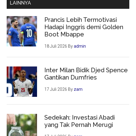
LAINNYA
Perjuangan
Perempuan
Prancis Lebih Termotivasi
Meksiko
Hadapi Inggris demi Golden
Boot Mbappe
18 Juli 2026
By
admin
Inter Milan Bidik Djed Spence
Gantikan Dumfries
17 Juli 2026
By
zam
Sedekah: Investasi Abadi
yang Tak Pernah Merugi