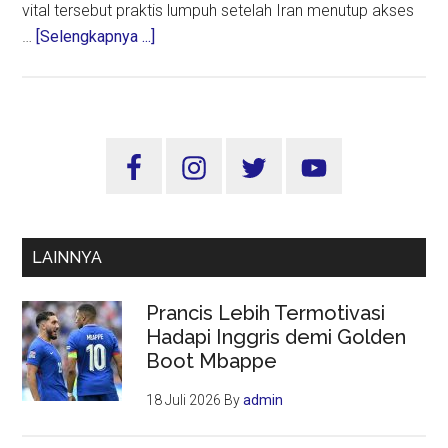
vital tersebut praktis lumpuh setelah Iran menutup akses
about
…
[Selengkapnya ...]
Selat
Hormuz
Masih
Memanas,
Sidebar
Dunia
Utama
Menahan
Napas
LAINNYA
Prancis Lebih Termotivasi
Hadapi Inggris demi Golden
Boot Mbappe
18 Juli 2026
By
admin