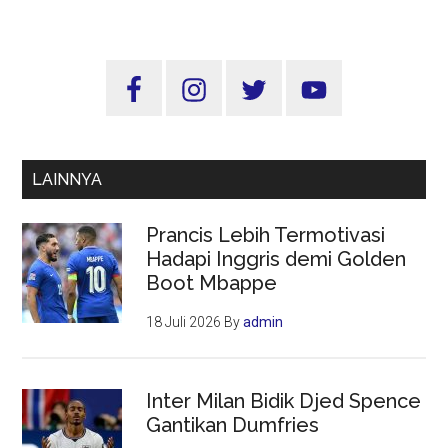
Pagi:
Menata
dan
Sidebar
Meniti
Utama
Dunia
LAINNYA
Prancis Lebih Termotivasi
Hadapi Inggris demi Golden
Boot Mbappe
18 Juli 2026
By
admin
Inter Milan Bidik Djed Spence
Gantikan Dumfries