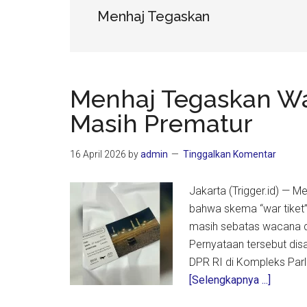
Menhaj Tegaskan
Menhaj Tegaskan Wac
Masih Prematur
16 April 2026
by
admin
Tinggalkan Komentar
Jakarta (Trigger.id) — 
bahwa skema “war tiket”
masih sebatas wacana d
Pernyataan tersebut dis
DPR RI di Kompleks Parl
about
[Selengkapnya ...]
Menhaj