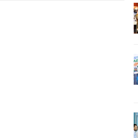
an
ur