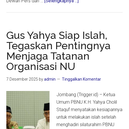
about
Dewan Pers dan …
[Selengkapnya ...]
Kaleidoskop
Media
Massa
2025:
Gus Yahya Siap Islah,
Perlu
Tegaskan Pentingnya
Intervensi
Menjaga Tatanan
Negara
Menjaga
Organisasi NU
Eksistensi
Media
7 Desember 2025
by
admin
Tinggalkan Komentar
Jombang (Trigger.id) – Ketua
Umum PBNU K.H. Yahya Cholil
Staquf menyatakan kesiapannya
untuk melakukan islah setelah
menghadiri silaturahim PBNU