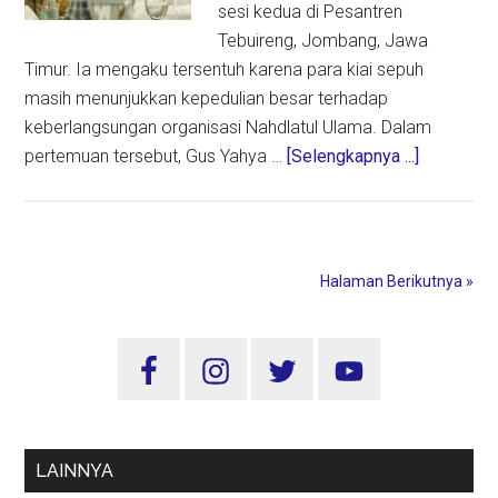
sesi kedua di Pesantren
Tebuireng, Jombang, Jawa
Timur. Ia mengaku tersentuh karena para kiai sepuh
masih menunjukkan kepedulian besar terhadap
keberlangsungan organisasi Nahdlatul Ulama. Dalam
about
pertemuan tersebut, Gus Yahya …
[Selengkapnya ...]
Gus
Yahya
Siap
Islah,
Halaman Berikutnya »
Tegaskan
Pentingny
Sidebar
Menjaga
Tatanan
Utama
Organisas
NU
LAINNYA