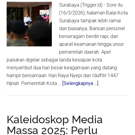
Betawi
Surabaya (Trigger.id) - Sore itu
(16/3/2026), halaman Balai Kota
Surabaya tampak lebih ramai
dari biasanya. Barisan personel
berseragam berdiri rapi, dari
aparat keamanan hingga unsur
pemerintah daerah. Apel
pasukan digelar sebagai tanda kesiapan kota
menyambut dua hari besar keagamaan yang datang
hampir bersamaan: Hari Raya Nyepi dan Idulfitri 1447
about
Hijriah. Pemerintah Kota …
[Selengkapnya ...]
Menjaga
Surabaya
Tetap
Rukun
Kaleidoskop Media
di
Massa 2025: Perlu
Tengah