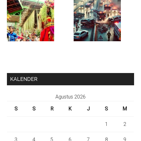
KALENDER
Agustus 2026
S
S
R
K
J
S
M
1
2
3
4
5
6
7
8
9