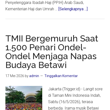
Penyelenggara Ibadah Haji (PPIH) Arab Saudi,
about
Kementerian Haji dan Umrah …
[Selengkapnya ...]
Menjaga
Kesucian
Haji
dari
TMII Bergemuruh Saat
Praktik
1.500 Penari Ondel-
Curang
Ondel Menjaga Napas
Oknum
KBIHU
Budaya Betawi
17 Mei 2026
by
admin
Tinggalkan Komentar
Jakarta (Trigger.id) - Langit sore
di Taman Mini Indonesia Indah,
Sabtu (16/5/2026), terasa
berbeda. Irama musik Betawi