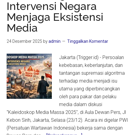
Intervensi Negara
Nyepi
dan
Menjaga Eksistensi
Idulfitri
Media
24 Desember 2025
by
admin
Tinggalkan Komentar
Jakarta (Trigger.id) - Persoalan
kebebasan, keberlanjutan, dan
tantangan supremasi algoritma
terhadap media menjadi isu
utama yang diperbincangkan
oleh para pakar dan pelaku
media dalam diskusi
"Kaleidoskop Media Massa 2025", di Aula Dewan Pers, Jl
Kebon Sirih, Jakarta, Selasa (23/12). Acara ini digelar PWI
(Persatuan Wartawan Indonesia) bekerja sama dengan