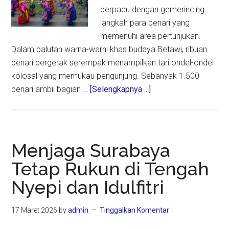
berpadu dengan gemerincing
langkah para penari yang
memenuhi area pertunjukan.
Dalam balutan warna-warni khas budaya Betawi, ribuan
penari bergerak serempak menampilkan tari ondel-ondel
kolosal yang memukau pengunjung. Sebanyak 1.500
about
penari ambil bagian …
[Selengkapnya ...]
TMII
Bergemuruh
Saat
1.500
Menjaga Surabaya
Penari
Tetap Rukun di Tengah
Ondel-
Nyepi dan Idulfitri
Ondel
Menjaga
Napas
17 Maret 2026
by
admin
Tinggalkan Komentar
Budaya