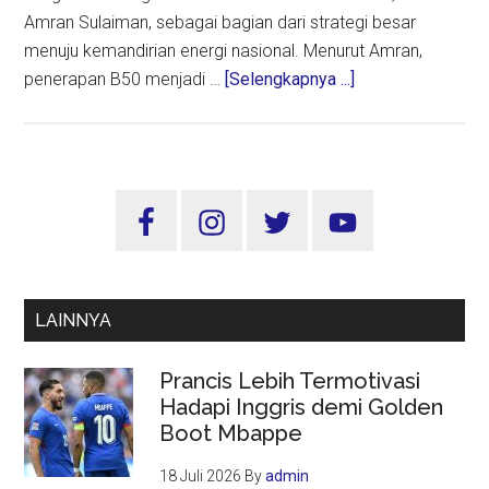
Amran Sulaiman, sebagai bagian dari strategi besar
menuju kemandirian energi nasional. Menurut Amran,
about
penerapan B50 menjadi …
[Selengkapnya ...]
Indonesia
Hentikan
Impor
Solar
Sidebar
Mulai
Utama
1
Juli
2026,
LAINNYA
Terapkan
B50
Prancis Lebih Termotivasi
Berbasis
Hadapi Inggris demi Golden
Sawit
Boot Mbappe
18 Juli 2026
By
admin