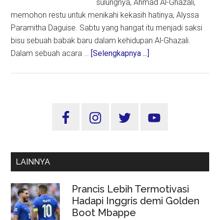
sulungnya, Ahmad Al-Ghazali,
memohon restu untuk menikahi kekasih hatinya, Alyssa
Paramitha Daguise. Sabtu yang hangat itu menjadi saksi
bisu sebuah babak baru dalam kehidupan Al-Ghazali.
about
Dalam sebuah acara …
[Selengkapnya ...]
Tangis
Haru
Ahmad
Dhani
Sidebar
dan
Utama
Maia
Estianty
Iringi
LAINNYA
Langkah
Al-
Prancis Lebih Termotivasi
Ghazali
Hadapi Inggris demi Golden
Menuju
Boot Mbappe
Pernikahan