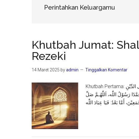
Perintahkan Keluargamu
Khutbah Jumat: Sha
Rezeki
14 Maret 2025
by
admin
Tinggalkan Komentar
Khutbah Pertama: اَلْحَمْدُ لِلّٰهِ الَّذِيْ أَرْسَلَ رَسُوْلَهُ بِالْهُدَى وَدِيْنِ الْحَـقِّ لِيُظْهِرَهُ عَلَى الدِّيْنِ
حَمَّدًا رَسُوْلُ اللّٰه، اَللّٰهُـمَّ صَلِّ