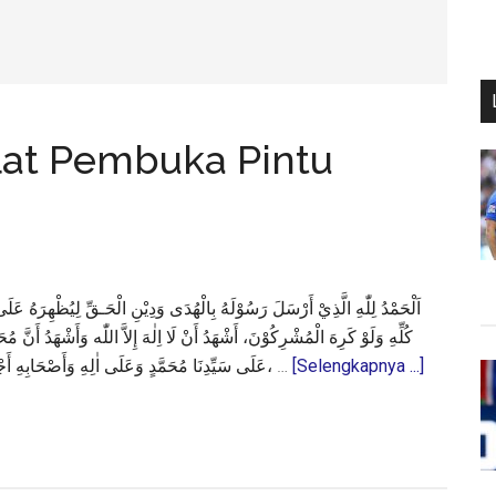
lat Pembuka Pintu
كُلِّهِ وَلَوْ كَرِهَ الْمُشْرِكُوْنَ، أَشْهَدُ أَنْ لَا اِلٰهَ إِلاَّ اللّٰه وَأَشْهَدُ أَنَّ مُ
about
عَلَى سَيِّدِنَا مُحَمَّدٍ وَعَلَى اٰلِهِ وَأَصْحَابِهِ أَجْمَعِيْنَ، أَمَّا بَعْدُ: فَيَا عِبَادَ اللّٰه، …
[Selengkapnya ...]
Khutbah
Jumat:
Shalat
Pembuka