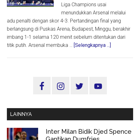
Liga Champions usai
menundukkan Arsenal melalui
adu penalti dengan skor 4-3. Pertandingan final yang
berlangsung di Puskas Arena, Budapest, Minggu, berakhir
imbang 1-1 selama 120 menit sebelum ditentukan dari
about
titik putih. Arsenal membuka …
[Selengkapnya ...]
PSG
Pertahankan
Mahkota
Eropa,
Sidebar
Taklukkan
Utama
Arsenal
Lewat
Adu
LAINNYA
Penalti
Dramatis
Inter Milan Bidik Djed Spence
di
Gantikan Dumfries