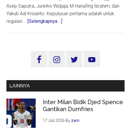
Asep Saputra, Juninho Widjaja, M Hanafing Ibrahim, dan
Yakub Adi Krisanto. Keputusan pertama adalah untuk
about
regulasi …
[Selengkapnya ...]
Rapat
Exco
PSSI:
Enam
Sidebar
Klub
Utama
Liga
1
Mendapat
LAINNYA
Status
Granted
Inter Milan Bidik Djed Spence
with
Gantikan Dumfries
Sanction
17 Juli 2026
By
zam