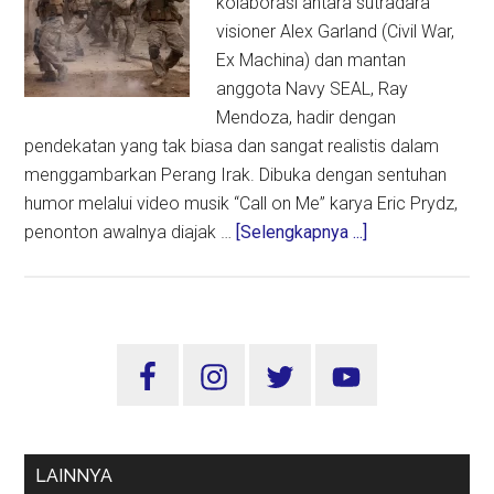
kolaborasi antara sutradara
visioner Alex Garland (Civil War,
Ex Machina) dan mantan
anggota Navy SEAL, Ray
Mendoza, hadir dengan
pendekatan yang tak biasa dan sangat realistis dalam
menggambarkan Perang Irak. Dibuka dengan sentuhan
humor melalui video musik “Call on Me” karya Eric Prydz,
about
penonton awalnya diajak …
[Selengkapnya ...]
“Warfare”,
Film
Paling
Otentik
Sidebar
tentang
Utama
Perang
Irak
yang
LAINNYA
Mengguncang