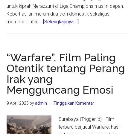
untuk kiprah Nerazzurri di Liga Champions musim depan.
Keberhasilan meraih dua trofi domestik sekaligus
about
membuat Inter …
[Selengkapnya ...]
Chivu
Pasang
Target
Realistis
“Warfare”, Film Paling
untuk
Otentik tentang Perang
Inter
Irak yang
Milan
di
Mengguncang Emosi
Liga
Champions
9 April 2025
by
admin
Tinggalkan Komentar
Surabaya (Trigger.id) - Film
terbaru berjudul Warfare, hasil