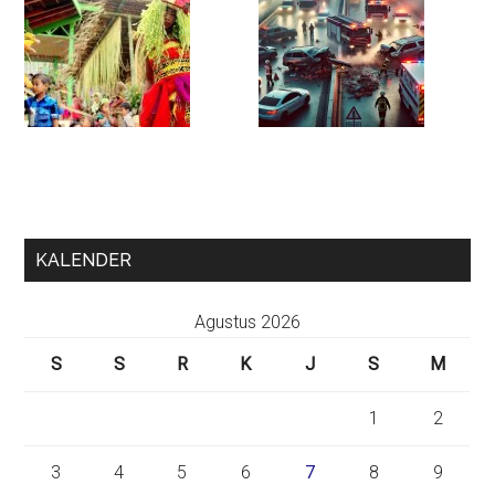
KALENDER
Agustus 2026
S
S
R
K
J
S
M
1
2
3
4
5
6
7
8
9