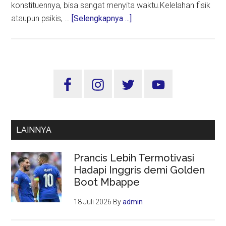
konstituennya, bisa sangat menyita waktu.Kelelahan fisik
about
ataupun psikis, …
[Selengkapnya ...]
Tidur
di
Panggung
Politik
Sidebar
dan
Utama
Risiko
Yang
Menghantui
LAINNYA
Prancis Lebih Termotivasi
Hadapi Inggris demi Golden
Boot Mbappe
18 Juli 2026
By
admin