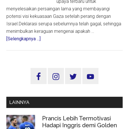
upaya terbaru untuk
menyelesaikan persaingan lama yang membayangi
potensi visi kekuasaan Gaza setelah perang dengan
Israel.Deklarasi serupa sebelumnya telah gagal, sehingga
menimbulkan keraguan mengenai apakah …
about
[Selengkapnya ...]
Rival
Hamas
dan
Fatah
Sidebar
Tandatangani
Utama
Deklarasi
Pembentukan
Pemerintahan
LAINNYA
Masa
Depan
Prancis Lebih Termotivasi
Hadapi Inggris demi Golden