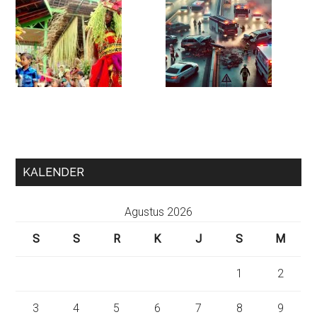
KALENDER
Agustus 2026
S
S
R
K
J
S
M
1
2
3
4
5
6
7
8
9