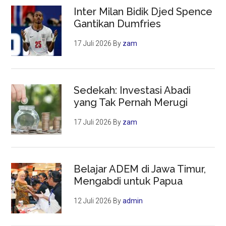
75
Inter Milan Bidik Djed Spence
Perguruan
Gantikan Dumfries
Tinggi
se-
17 Juli 2026
By
zam
Jatim
Sedekah: Investasi Abadi
yang Tak Pernah Merugi
17 Juli 2026
By
zam
Belajar ADEM di Jawa Timur,
Mengabdi untuk Papua
12 Juli 2026
By
admin