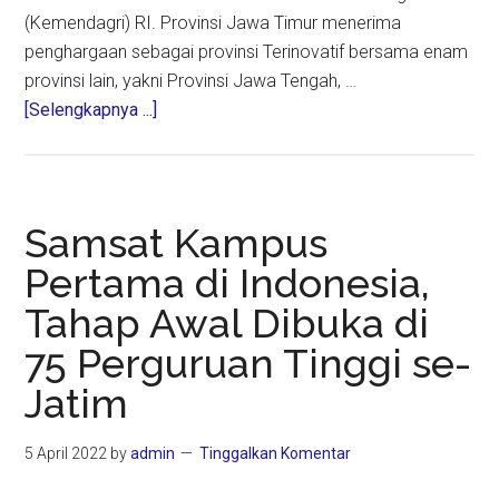
(Kemendagri) RI. Provinsi Jawa Timur menerima
penghargaan sebagai provinsi Terinovatif bersama enam
provinsi lain, yakni Provinsi Jawa Tengah, …
about
[Selengkapnya ...]
Inovasi
Samsat
4.0
dan
Samsat Kampus
Eko-
Pertama di Indonesia,
Tren
Tahap Awal Dibuka di
Bawa
Jatim
75 Perguruan Tinggi se-
Sabet
Jatim
IGA
Award
5 April 2022
by
admin
Tinggalkan Komentar
Kemendagri
2022