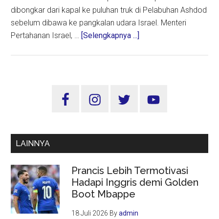
dibongkar dari kapal ke puluhan truk di Pelabuhan Ashdod
sebelum dibawa ke pangkalan udara Israel. Menteri
about
Pertahanan Israel, …
[Selengkapnya ...]
Ditengah
Gencatan
Senjata,
Israel
Sidebar
Terima
Utama
Kiriman
Bom
dari
LAINNYA
AS
Seberat
Prancis Lebih Termotivasi
1
Hadapi Inggris demi Golden
Ton
Boot Mbappe
18 Juli 2026
By
admin