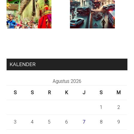
KALENDER
Agustus 2026
S
S
R
K
J
S
M
1
2
3
4
5
6
7
8
9