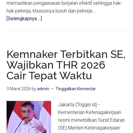
memastikan pengawasan berjalan efektif sehingga hak-
hak pekerja, khususnya buruh dan pekerja …
about
[Selengkapnya ...]
Komisi
E
DPRD
Jatim
Kemnaker Terbitkan SE,
Dukung
Wajibkan THR 2026
Pengawasan
Cair Tepat Waktu
Ketat
THR
2026
3 Maret 2026
by
admin
Tinggalkan Komentar
Jakarta (Trigger.id) -
Kementerian Ketenagakerjaan
resmi menerbitkan Surat Edaran
(SE) Menteri Ketenagakerjaan