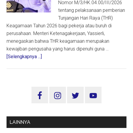
Nomor M/3/HK.04.00/III/2026
tentang pelaksanaan pemberian
Tunjangan Hari Raya (THR)
Keagamaan Tahun 2026 bagi pekerja atau buruh di
perusahaan. Menteri Ketenagakerjaan, Yassierli,
menegaskan bahwa THR keagamaan merupakan
kewajiban pengusaha yang harus dipenuhi guna …
about
[Selengkapnya ...]
Kemnaker
Terbitkan
SE,
Wajibkan
Sidebar
THR
Utama
2026
Cair
Tepat
LAINNYA
Waktu