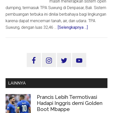
masih menerapkan sistem open
dumping, termasuk TPA Suwung di Denpasar, Bali. Sistem
pembuangan terbuka ini dinilai berbahaya bagi lingkungan
karena dapat mencemari tanah, air, dan udara. TPA
about
Suwung, dengan luas 32,46 …
[Selengkapnya ...]
Kementerian
Lingkungan
Hidup
dan
Sidebar
Kehutanan
Utama
Akan
Tutup
306
LAINNYA
TPA
Open
Prancis Lebih Termotivasi
Dumping
Hadapi Inggris demi Golden
Boot Mbappe