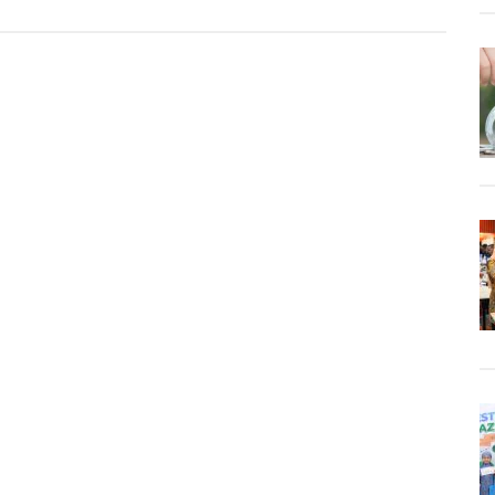
Jari
Bisa
Menunj
Tingkat
Kebuga
Jantun
Ini
Penjel
Ilmiahn