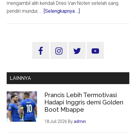
mengambil alih kendali Dries Van Noten setelah sang
about
pendiri mundur, …
[Selengkapnya ...]
Tren
‘Office
Glam’
Dominasi
Sidebar
Paris
Utama
Fashion
Week
Fall-
LAINNYA
Winter
2025
Prancis Lebih Termotivasi
Hadapi Inggris demi Golden
Boot Mbappe
18 Juli 2026
By
admin