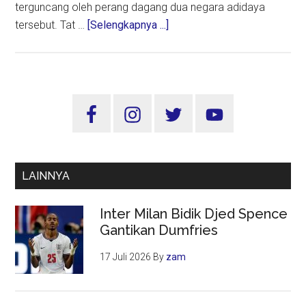
terguncang oleh perang dagang dua negara adidaya
about
tersebut. Tat …
[Selengkapnya ...]
Tarif
AS-
China
Turun
Sidebar
Tajam,
Utama
Ekonomi
Dunia
Bernapas
LAINNYA
Lega
Inter Milan Bidik Djed Spence
Gantikan Dumfries
17 Juli 2026
By
zam