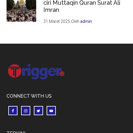
ciri Muttaqin Quran Surat Ali
Imran
31 Maret 2025
Oleh
admin
Footer
CONNECT WITH US