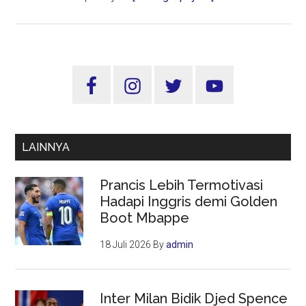
Garuda
Tawarkan
Paket
Umroh
Sidebar
Kilat
Utama
4
Hari,
Inilah
LAINNYA
Target
Konsumennya
Prancis Lebih Termotivasi
Hadapi Inggris demi Golden
Boot Mbappe
18 Juli 2026
By
admin
Inter Milan Bidik Djed Spence