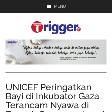
Skip
Skip
Skip
MENU
to
to
to
main
primary
footer
content
sidebar
Trigger
Berita
Terkini
UNICEF Peringatkan
Bayi di Inkubator Gaza
Terancam Nyawa di