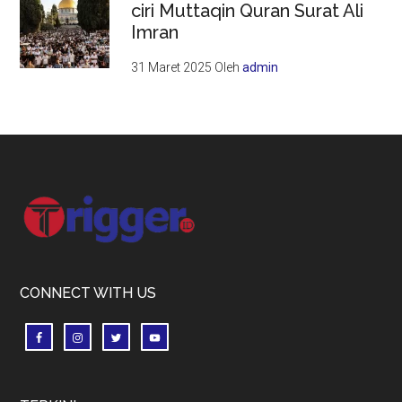
ciri Muttaqin Quran Surat Ali
Imran
31 Maret 2025
Oleh
admin
Footer
CONNECT WITH US