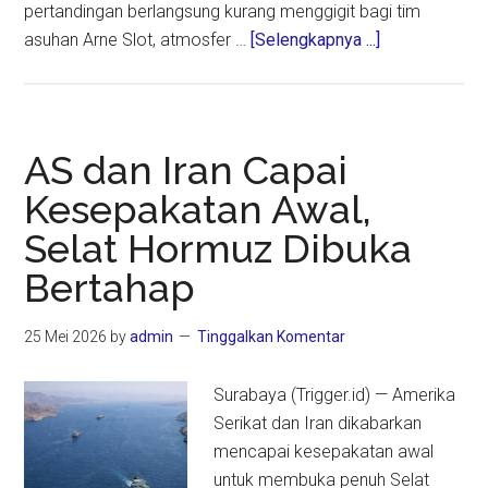
pertandingan berlangsung kurang menggigit bagi tim
about
asuhan Arne Slot, atmosfer …
[Selengkapnya ...]
Air
Mata
Perpisahan
Salah
AS dan Iran Capai
dan
Kesepakatan Awal,
Robertson
Selat Hormuz Dibuka
Warnai
Anfield
Bertahap
25 Mei 2026
by
admin
Tinggalkan Komentar
Surabaya (Trigger.id) — Amerika
Serikat dan Iran dikabarkan
mencapai kesepakatan awal
untuk membuka penuh Selat