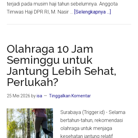
terjadi pada musim haji tahun sebelumnya. Anggota
about
Timwas Haji DPR RI, M. Nasir …
[Selengkapnya ...]
Armuzna
Dinilai
Masih
Rawan,
Olahraga 10 Jam
DPR
Seminggu untuk
Soroti
Jantung Lebih Sehat,
Lemahnya
Mitigasi
Perlukah?
dan
Koordinasi
25 Mei 2026
by
isa
Tinggalkan Komentar
Petugas
Haji
Surabaya (Trigger.id) - Selama
bertahun-tahun, rekomendasi
olahraga untuk menjaga
kesehatan jantung relatif