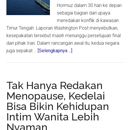
Hormuz dalam 30 hari ke depan
sebagai bagian dari upaya
meredakan konflik di kawasan
Timur Tengah. Laporan Washington Post menyebutkan,
kesepakatan tersebut masih menunggu persetujuan final
dari pihak Iran. Dalam rancangan awal itu, kedua negara
about
juga sepakat …
[Selengkapnya ...]
AS
dan
Iran
Capai
Tak Hanya Redakan
Kesepakatan
Menopause, Kedelai
Awal,
Bisa Bikin Kehidupan
Selat
Hormuz
Intim Wanita Lebih
Dibuka
Nyaman
Bertahap