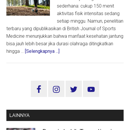
sederhana: cukup 150 menit
aktivitas fisik intensitas sedang
setiap minggu. Namun, penelitian
terbaru yang dipublikasikan di British Journal of Sports
Medicine menunjukkan bahwa manfaat kesehatan jantung
bisa jauh lebih besar jika durasi olahraga ditingkatkan
about
hingga …
[Selengkapnya ...]
Olahraga
10
Jam
Seminggu
Sidebar
untuk
Utama
Jantung
Lebih
Sehat,
LAINNYA
Perlukah?