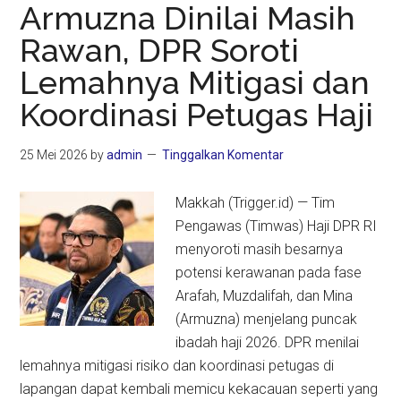
Menopa
Armuzna Dinilai Masih
Kedelai
Rawan, DPR Soroti
Bisa
Lemahnya Mitigasi dan
Bikin
Kehidup
Koordinasi Petugas Haji
Intim
Wanita
25 Mei 2026
by
admin
Tinggalkan Komentar
Lebih
Nyaman
Makkah (Trigger.id) — Tim
Pengawas (Timwas) Haji DPR RI
menyoroti masih besarnya
potensi kerawanan pada fase
Arafah, Muzdalifah, dan Mina
(Armuzna) menjelang puncak
ibadah haji 2026. DPR menilai
lemahnya mitigasi risiko dan koordinasi petugas di
lapangan dapat kembali memicu kekacauan seperti yang