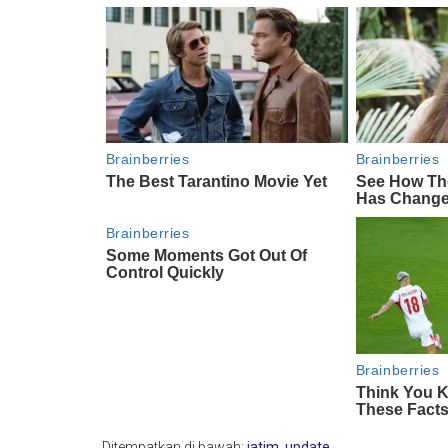
Ditempatkan di bawah:
jatim
,
update