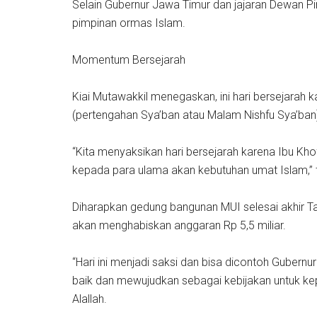
Selain Gubernur Jawa Timur dan jajaran Dewan P
pimpinan ormas Islam.
Momentum Bersejarah
Kiai Mutawakkil menegaskan, ini hari bersejara
(pertengahan Sya’ban atau Malam Nishfu Sya’ba
“Kita menyaksikan hari bersejarah karena Ibu Kh
kepada para ulama akan kebutuhan umat Islam,” t
Diharapkan gedung bangunan MUI selesai akhir Tah
akan menghabiskan anggaran Rp 5,5 miliar.
“Hari ini menjadi saksi dan bisa dicontoh Gubernur
baik dan mewujudkan sebagai kebijakan untuk ke
Alallah.