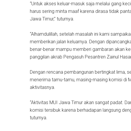
“Untuk akses keluar-masuk saja melalui gang kecil
harus sering minta maaf karena dirasa tidak pan
Jawa Timur,” tuturnya.
“Alhamdulillah, setelah masalah ini kami sampai
memberikan jalan keluarnya. Dengan dipancangkan
benar-benar mampu memberi gambaran akan kebesar
panggilan akrab Pengasuh Pesantren Zainul Has
Dengan rencana pembangunan bertingkat lima, s
menerima tamu-tamu, masing-masing komisi di 
aktivitasnya.
“Aktivitas MUI Jawa Timur akan sangat padat. 
komisi tersibuk karena berhadapan langsung den
tuturnya.