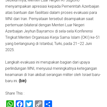
Sebelumnya, Menteri Luar Negeri RI Sugiono
menyampaikan apresiasi kepada Pemerintah Azerbaijan
atas bantuan dan fasilitasi dalam proses evakuasi para
WNI dari Iran. Pernyataan tersebut disampaikan saat
pertemuan bilateral dengan Menteri Luar Negeri
Azerbaijan Jeyhun Bayramov di sela-sela Konferensi
Tingkat Menteri Organisasi Kerja Sama Islam (OKI) ke-51
yang berlangsung di Istanbul, Turki, pada 21–22 Juni
2025.
Langkah evakuasi ini merupakan bagian dari upaya
perlindungan WNI, menyusul meningkatnya ketegangan
keamanan di Iran akibat serangan militer oleh Israel baru-
baru ini.
(bin)
Share This :
WhatsApp
Facebook
Twitter
Copy
Share