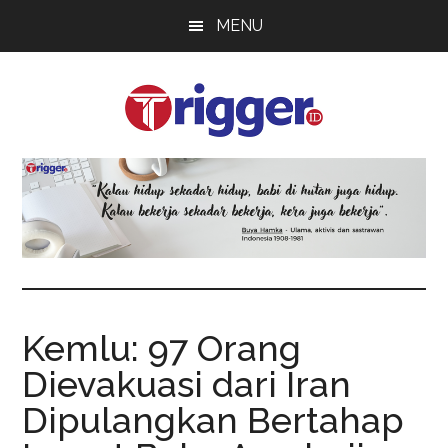
Skip
Skip
Skip
MENU
to
to
to
main
primary
footer
content
sidebar
Trigger
Berita
Terkini
Kemlu: 97 Orang
Dievakuasi dari Iran
Dipulangkan Bertahap