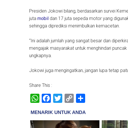
Presiden Jokowi bilang, berdasarkan survei Keme
juta
mobil
dan 17 juta sepeda motor yang digunak
sehingga diprediksi menimbulkan kemacetan.
“Ini adalah jumlah yang sangat besar dan diperki
mengajak masyarakat untuk menghindari puncak ar
ungkapnya.
Jokowi juga mengingatkan, jangan lupa tetap pat
Share This :
WhatsApp
Facebook
Twitter
Copy
Share
Link