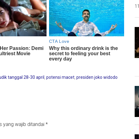
11
dik tanggal 28-30 april
,
potensi macet
,
presiden joko widodo
s yang wajib ditandai
*