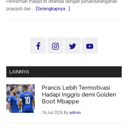
Peresmian masjid ini ditandai dengan penandatanganan
about
prasasti dan …
[Selengkapnya ...]
Masjid
BSI
di
Penanjakan
Sidebar
Bromo,
Utama
Solusi
Cerdas
Memenuhi
LAINNYA
Kebutuhan
Wisatawan
Prancis Lebih Termotivasi
Hadapi Inggris demi Golden
Boot Mbappe
18 Juli 2026
By
admin