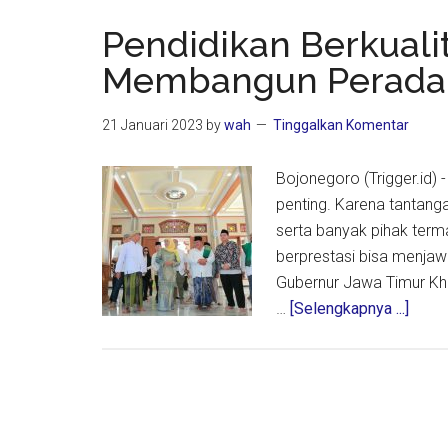
01
Pulang
Pendidikan Berkual
Perdan
Membangun Perada
ke
Tanah
21 Januari 2023
by
wah
Tinggalkan Komentar
Air
Bojonegoro (Trigger.id)
penting. Karena tantan
serta banyak pihak term
berprestasi bisa menjaw
Gubernur Jawa Timur Kh
about
…
[Selengkapnya ...]
Pendi
Berku
Moda
Utam
Memb