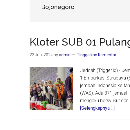
Bojonegoro
Kloter SUB 01 Pulan
23 Juni 2024
by
admin
Tinggalkan Komentar
Jeddah (Trigger.id) - J
1 Embarkasi Surabaya 
jemaah Indonesia ke tana
(WAS). Ada 371 jemaah, 
mengaku bersyukur dan 
about
[Selengkapnya ...]
Kloter
SUB