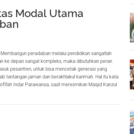
itas Modal Utama
a
ban
 - Membangun peradaban melalui pendidikan sangatlah
gan ke depan sangat kompleks, maka dibutuhkan peran
asuk pesantren, untuk bisa mencetak generasi yang
ab tantangan jaman dan berakhlakul karimah. Hal itu kata
ofifah Indar Parawansa, saat meresmikan Masjid Kanzul
dikan
alitas
l
a
angun