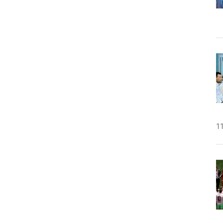
daban
11