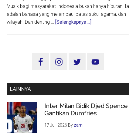
Musik bagi masyarakat Indonesia bukan hanya hiburan. Ia
adalah bahasa yang melampaui batas suku, agama, dan
about
wilayah. Dari denting …
[Selengkapnya ...]
Hari
Musik
Nasional:
Nada-
Sidebar
Nada
Utama
yang
Menyatukan
Identitas
LAINNYA
Bangsa
Inter Milan Bidik Djed Spence
Gantikan Dumfries
17 Juli 2026
By
zam