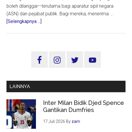
boleh dilanggar—terutama bagi aparatur sipil negara
(ASN) dan pejabat publik. Bagi mereka, menerima …
about
[Selengkapnya ...]
Hampers
Lebaran
dan
Batas
Sidebar
Etika:
Utama
Mengapa
Pejabat
Publik
LAINNYA
Harus
Menolak
Inter Milan Bidik Djed Spence
Gratifikasi
Gantikan Dumfries
17 Juli 2026
By
zam