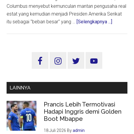
Columbus menyebut kemunculan mantan pengusaha real
estat yang kemudian menjadi Presiden Amerika Serikat
about
itu sebagai "beban besar" yang …
[Selengkapnya ...]
Chris
Columbus
Sebut
Kemuncul
Sidebar
Donald
Utama
Trump
di
Home
LAINNYA
Alone
2
Prancis Lebih Termotivasi
sebagai
Hadapi Inggris demi Golden
‘Kutukan’
Boot Mbappe
18 Juli 2026
By
admin