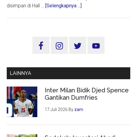
about
disimpan di Hall …
[Selengkapnya ...]
Alhamdulillah,
Ribuan
Kemasan
Air
Sidebar
Zamzam
Utama
Tiba
di
Embarkasi
LAINNYA
Surabaya
Inter Milan Bidik Djed Spence
Gantikan Dumfries
17 Juli 2026
By
zam