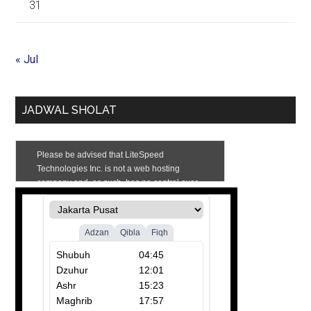
31
« Jul
JADWAL SHOLAT