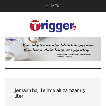
Skip
Skip
Skip
MENU
to
to
to
main
primary
footer
content
sidebar
Trigger
Berita
Terkini
jemaah haji terima air zamzam 5
liter