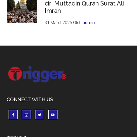
ciri Muttaqin Quran Surat Ali
Imran
31 Maret 2025
Oleh
admin
Footer
CONNECT WITH US