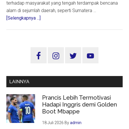
terhadap masyarakat yang tengah terdampak bencana
alam di sejumlah daerah, seperti Sumatera …
about
[Selengkapnya ...]
MUI
Ajak
Isi
Malam
Sidebar
Tahun
Utama
Baru
dengan
Doa
LAINNYA
Prancis Lebih Termotivasi
Hadapi Inggris demi Golden
Boot Mbappe
18 Juli 2026
By
admin