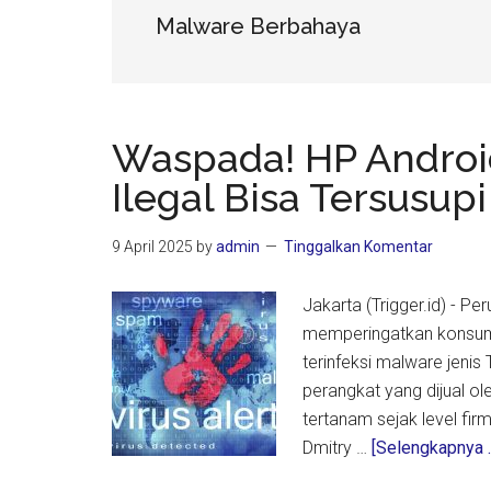
Malware Berbahaya
Waspada! HP Androi
Ilegal Bisa Tersusu
9 April 2025
by
admin
Tinggalkan Komentar
Jakarta (Trigger.id) - P
memperingatkan konsume
terinfeksi malware jenis
perangkat yang dijual o
tertanam sejak level fi
Dmitry …
[Selengkapnya ..