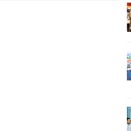
HP
Android
Murah
dari
Pengecer
Ilegal
Bisa
Tersusupi
Malware
Berbahaya