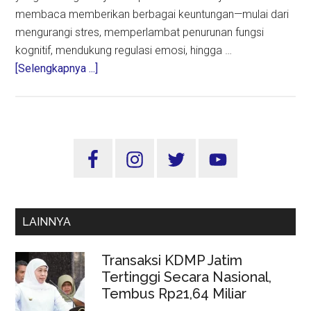
membaca memberikan berbagai keuntungan—mulai dari
mengurangi stres, memperlambat penurunan fungsi
kognitif, mendukung regulasi emosi, hingga …
about
[Selengkapnya ...]
Membaca
Itu
Sehat:
Manfaat
Sidebar
Besar
Utama
dan
Cara
Menjaganya
LAINNYA
Tetap
Menyenangkan
Transaksi KDMP Jatim
Tertinggi Secara Nasional,
Tembus Rp21,64 Miliar