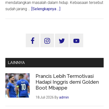
mendatangkan masalah dalam hidup. Kebiasaan tersebut
about
sudah jarang …
[Selengkapnya ...]
Ini
Empat
Tips
Membangun
Sidebar
Keluarga
Utama
Sehat
Gadget
LAINNYA
Prancis Lebih Termotivasi
Hadapi Inggris demi Golden
Boot Mbappe
18 Juli 2026
By
admin