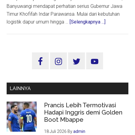
Banyuwangi mendapat perhatian serius Gubernur Jawa
Timur Khofifah Indar Parawansa. Mulai dari kebutuhan
about
logistik dapur umum hingga …
[Selengkapnya ...]
Pemprov
Jatim
Usulkan
Relokasi
Sidebar
di
Utama
Atas
Lahan
PTPN
LAINNYA
XII
Bagi
Prancis Lebih Termotivasi
Korban
Hadapi Inggris demi Golden
Banjir
Boot Mbappe
di
Banyuwangi
18 Juli 2026
By
admin