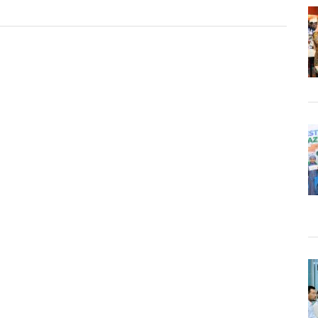
TSP
si
alahan
pingan
an
ha
goro