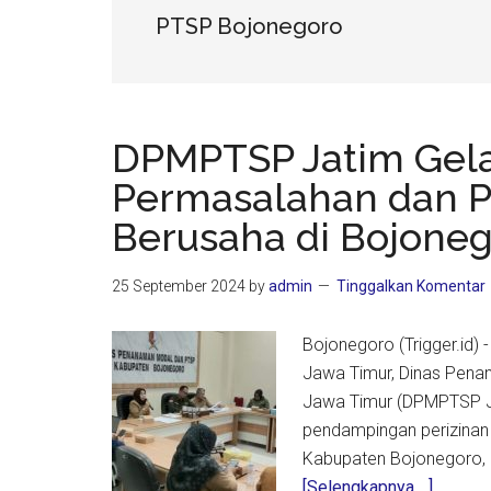
PTSP Bojonegoro
DPMPTSP Jatim Gelar
Permasalahan dan P
Berusaha di Bojone
25 September 2024
by
admin
Tinggalkan Komentar
Bojonegoro (Trigger.id) 
Jawa Timur, Dinas Pena
Jawa Timur (DPMPTSP Ja
pendampingan perizinan 
Kabupaten Bojonegoro, S
about
[Selengkapnya ...]