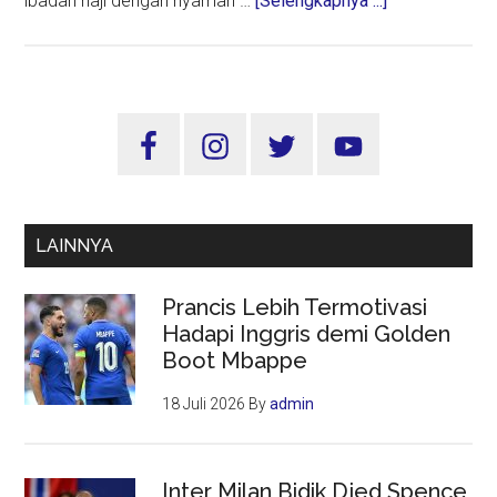
ibadah haji dengan nyaman …
[Selengkapnya ...]
Kloter
SUB
01
Pulang
Sidebar
Perdana
Utama
ke
Tanah
Air
LAINNYA
Prancis Lebih Termotivasi
Hadapi Inggris demi Golden
Boot Mbappe
18 Juli 2026
By
admin
Inter Milan Bidik Djed Spence