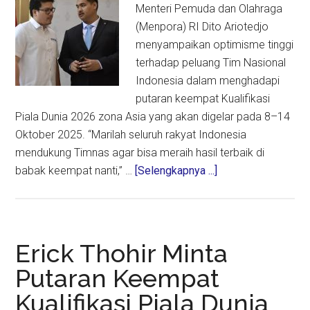
Menteri Pemuda dan Olahraga
(Menpora) RI Dito Ariotedjo
menyampaikan optimisme tinggi
terhadap peluang Tim Nasional
Indonesia dalam menghadapi
putaran keempat Kualifikasi
Piala Dunia 2026 zona Asia yang akan digelar pada 8–14
Oktober 2025. “Marilah seluruh rakyat Indonesia
mendukung Timnas agar bisa meraih hasil terbaik di
about
babak keempat nanti,” …
[Selengkapnya ...]
Dito
Optimistis
Timnas
Raih
Erick Thohir Minta
Hasil
Putaran Keempat
Positif
Kualifikasi Piala Dunia
di