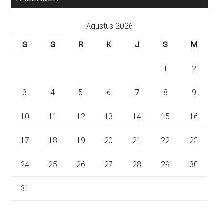
Agustus 2026
S
S
R
K
J
S
M
1
2
3
4
5
6
7
8
9
10
11
12
13
14
15
16
17
18
19
20
21
22
23
24
25
26
27
28
29
30
31