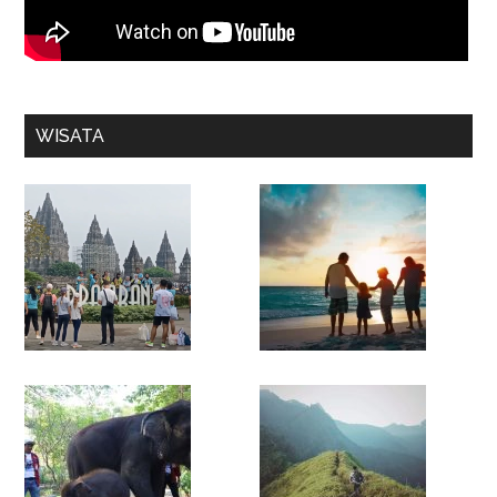
WISATA