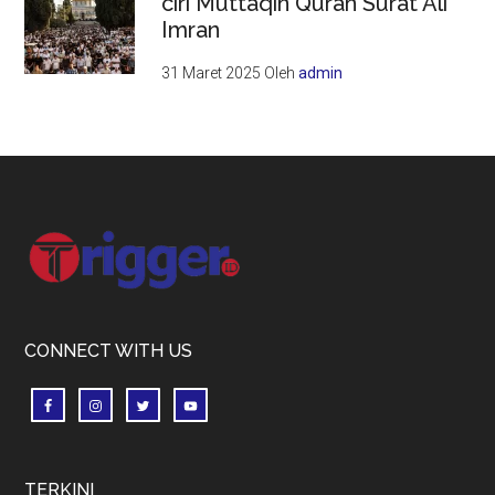
ciri Muttaqin Quran Surat Ali
Imran
31 Maret 2025
Oleh
admin
Footer
CONNECT WITH US
TERKINI