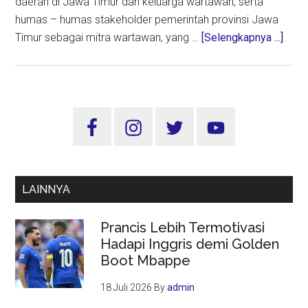
daerah di Jawa Timur dan keluarga wartawan, serta
humas – humas stakeholder pemerintah provinsi Jawa
abou
Timur sebagai mitra wartawan, yang …
[Selengkapnya ...]
Perm
Studi
S1
Bagi
Sidebar
Wart
Utama
Dan
Kelu
PWI
LAINNYA
dan
STI
Prancis Lebih Termotivasi
–
Hadapi Inggris demi Golden
AWS
Boot Mbappe
Jalin
Kerj
18 Juli 2026
By
admin